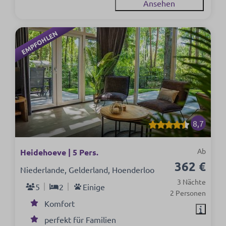
Ansehen
EMPFOHLEN
8,7
Ab
Heidehoeve | 5 Pers.
362 €
Niederlande, Gelderland, Hoenderloo
3 Nächte
5
2
Einige
2 Personen
Komfort
perfekt für Familien