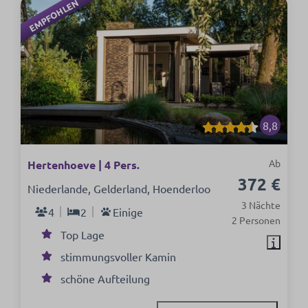
EMPFOHLEN
8,8
Ab
Hertenhoeve | 4 Pers.
372 €
Niederlande, Gelderland, Hoenderloo
3 Nächte
4
2
Einige
2 Personen
Top Lage
stimmungsvoller Kamin
schöne Aufteilung