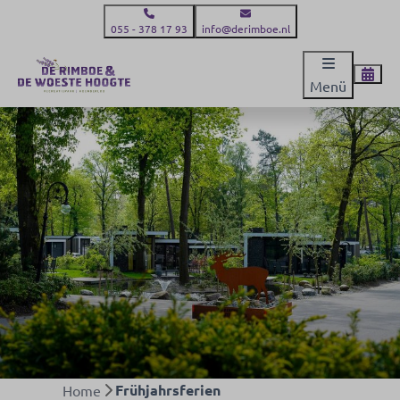
055 - 378 17 93
info@derimboe.nl
Menü
Frühjahrsferien
Home