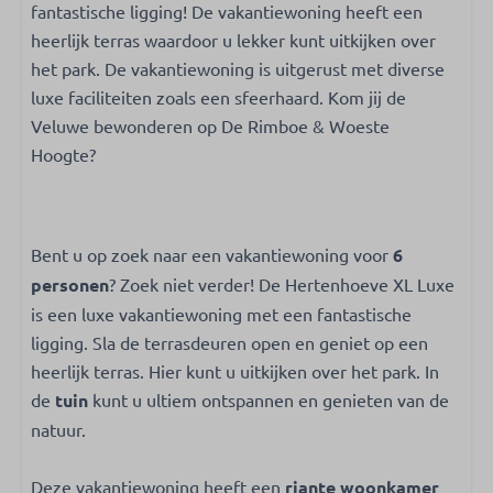
fantastische ligging! De vakantiewoning heeft een
Extraktor
heerlijk terras waardoor u lekker kunt uitkijken over
Küchengeräte
het park. De vakantiewoning is uitgerust met diverse
Toaster
luxe faciliteiten zoals een sfeerhaard. Kom jij de
Kühlschrank: Mit Gefrierfach
Veluwe bewonderen op De Rimboe & Woeste
Mikrowelle: Kombi-Mikrowelle
Hoogte?
Heizung und Kühlung
Klimatisierung
Bent u op zoek naar een vakantiewoning voor
6
Atmosphäre Kamin
personen
? Zoek niet verder! De Hertenhoeve XL Luxe
is een luxe vakantiewoning met een fantastische
Außenbereich
ligging. Sla de terrasdeuren open en geniet op een
heerlijk terras. Hier kunt u uitkijken over het park. In
Gartenmöbel
de
Parken: 1
tuin
kunt u ultiem ontspannen en genieten van de
natuur.
Deze vakantiewoning heeft een
riante woonkamer