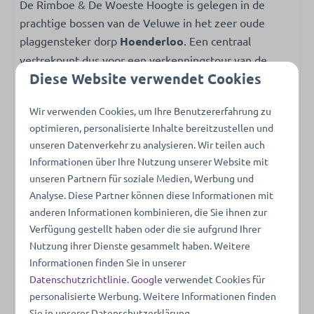
De Rimboe & De Woeste Hoogte is gelegen in de
prachtige bossen van de Veluwe in het zeer oude
plaggensteker dorp
Hoenderloo
. Een centraal
vertrekpunt dus voor een verkenningstour van de
Diese Website verwendet Cookies
omgeving. Voor wandelaars, fietsers en natuur- en
kunstliefhebbers een ideale plek om tot rust te komen.
Wir verwenden Cookies, um Ihre Benutzererfahrung zu
U wordt
omringd door natuur
, bossen en u kunt hier
optimieren, personalisierte Inhalte bereitzustellen und
in alle stilte het wild eens goed bekijken. Op nog geen
unseren Datenverkehr zu analysieren. Wir teilen auch
4 km afstand bevindt u zich al bij de ingang van
Het
Informationen über Ihre Nutzung unserer Website mit
Nationale Park De Hoge Veluwe
. Het Kröller-Müller
unseren Partnern für soziale Medien, Werbung und
Museum en het Jachthuis Sint Hubertus zijn zeker het
Analyse. Diese Partner können diese Informationen mit
bezoeken waard. Een dagje shoppen? Steden als
anderen Informationen kombinieren, die Sie ihnen zur
Apeldoorn en Ede zijn dichtbij en samen met de
Verfügung gestellt haben oder die sie aufgrund Ihrer
kinderen vermaakt u zich uitstekend bij de
Nutzung ihrer Dienste gesammelt haben. Weitere
Julianatoren, De Apenheul of Burgers' Zoo.
Informationen finden Sie in unserer
Datenschutzrichtlinie
.
Google
verwendet Cookies für
personalisierte Werbung. Weitere Informationen finden
De type-woningen zijn onderverdeeld in categorieën.
Sie in unserer Datenschutzerklärung.