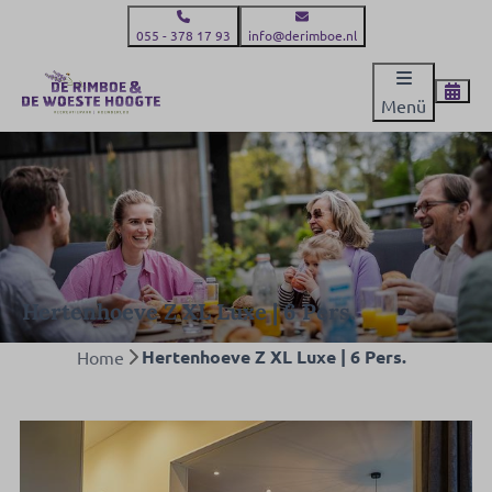
055 - 378 17 93
info@derimboe.nl
Menü
Hertenhoeve Z XL Luxe | 6 Pers.
Hertenhoeve Z XL Luxe | 6 Pers.
Home