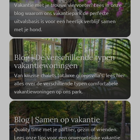
Vakantie met je trouwe viervoeter? Lees in onze
blog waarom ons vakantiepark de perfecte
uitvalsbasis is voor een heerlijk verblijf samen
met je hond.
Blog | De verschillende typen
vakantiewoningen
Van knusse chalets tot luxe groepsvilla's: lees hier
alles over de verschillende typen comfortabele
vakantiewoningen op ons park.
Blog | Samen op vakantie
Quality time met je partner, gezin of vrienden.
Lees onze tips voor een onvergetelijke vakantie