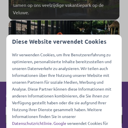
samen op ons veelzijdige vakantiepark op de
Veluwe.
Blog | Familievakantie
Diese Website verwendet Cookies
Plannen aan het maken voor een gezellige
familievakantie? Laat je inspireren door onze blog
Wir verwenden Cookies, um Ihre Benutzererfahrung zu
en ontdek de leukste familieactiviteiten op ons
optimieren, personalisierte Inhalte bereitzustellen und
unseren Datenverkehr zu analysieren. Wir teilen auch
park!
Informationen über Ihre Nutzung unserer Website mit
unseren Partnern für soziale Medien, Werbung und
Analyse. Diese Partner können diese Informationen mit
Melde dich jetzt für unseren
anderen Informationen kombinieren, die Sie ihnen zur
Newsletter an!
Verfügung gestellt haben oder die sie aufgrund Ihrer
Nutzung ihrer Dienste gesammelt haben. Weitere
Informationen finden Sie in unserer
Senden Sie
Datenschutzrichtlinie
.
Google
verwendet Cookies für