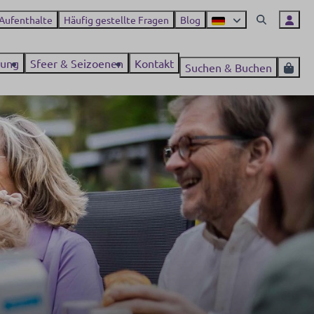
 Aufenthalte
Häufig gestellte Fragen
Blog
ung
Sfeer & Seizoenen
Kontakt
Suchen & Buchen