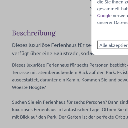
die Sie ihnen z
Geschirrspüler
gesammelt habe
Gläser zum Tri
Google
verwend
unserer Datens
Extraktor
Filterkaffeema
Beschreibung
Kaffeemaschine
Oven- combi m
Dieses luxuriöse Ferienhaus für sechs Personen ha
Alle akzeptie
Kühlschrank: Mi
verfügt über eine Balustrade, sodass Sie den Blic
Kessel: Elektri
Dieses luxuriöse Ferienhaus für sechs Personen besticht 
Terrasse mit atemberaubendem Blick auf den Park. Es is
Waschen und Trocknen
Außenberei
ausgestattet, darunter ein Kamin. Kommen Sie und bew
Hoover
Garten
Woeste Hoogte?
Gartenmöbel
Berging
Suchen Sie ein Ferienhaus für sechs Personen? Dann sind 
luxuriöses Ferienhaus in fantastischer Lage. Öffnen Sie 
mit Blick auf den Park. Der Garten ist der perfekte Ort