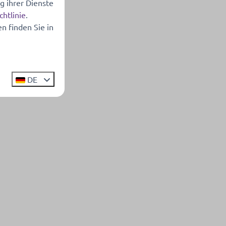
g ihrer Dienste
chtlinie
.
n finden Sie in
DE