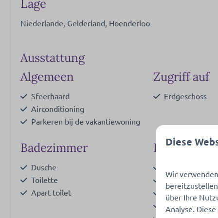
Lage
Niederlande, Gelderland, Hoenderloo
Ausstattung
Algemeen
Zugriff auf
Sfeerhaard
Erdgeschoss
Airconditioning
Parkeren bij de vakantiewoning
Diese Webs
Badezimmer
Küche
Dusche
Toaster
Wir verwenden 
Zeig
Toilette
Pfannen
bereitzustelle
Apart toilet
Besteck
über Ihre Nutz
Esstisch
Analyse. Diese
Schilder