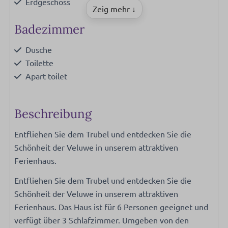
Erdgeschoss
Zeig mehr ↓
Badezimmer
Dusche
Toilette
Apart toilet
Küche
Beschreibung
Toaster
Entfliehen Sie dem Trubel und entdecken Sie die
Pfannen
Schönheit der Veluwe in unserem attraktiven
Besteck
Ferienhaus.
Esstisch
Schilder
Entfliehen Sie dem Trubel und entdecken Sie die
Geschirrspüler
Schönheit der Veluwe in unserem attraktiven
Gläser zum Trinken
Ferienhaus. Das Haus ist für 6 Personen geeignet und
Extraktor
verfügt über 3 Schlafzimmer. Umgeben von den