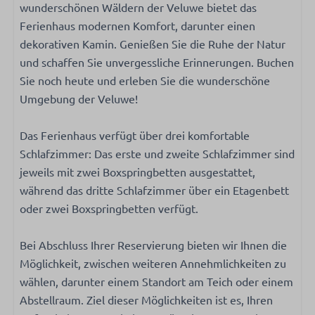
Küchengeräte
wunderschönen Wäldern der Veluwe bietet das
Filterkaffeemaschine
Ferienhaus modernen Komfort, darunter einen
Kaffeemaschine mit Pads
dekorativen Kamin. Genießen Sie die Ruhe der Natur
Oven- combi magnetron
und schaffen Sie unvergessliche Erinnerungen. Buchen
Kühlschrank: Mit Gefrierfach
Sie noch heute und erleben Sie die wunderschöne
Gasherd: 4-Brenner
Umgebung der Veluwe!
Kessel: Elektrischer Wasserkocher
Das Ferienhaus verfügt über drei komfortable
Heizung und Kühlung
Schlafzimmer: Das erste und zweite Schlafzimmer sind
jeweils mit zwei Boxspringbetten ausgestattet,
Klimatisierung
während das dritte Schlafzimmer über ein Etagenbett
Zentralheizung
oder zwei Boxspringbetten verfügt.
Waschen und Trocknen
Bei Abschluss Ihrer Reservierung bieten wir Ihnen die
Hoover
Möglichkeit, zwischen weiteren Annehmlichkeiten zu
wählen, darunter einem Standort am Teich oder einem
Außenbereich
Abstellraum. Ziel dieser Möglichkeiten ist es, Ihren