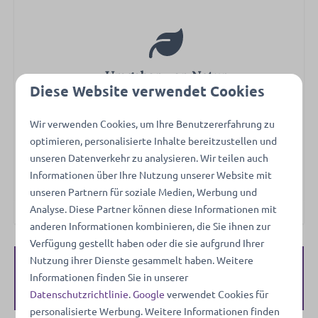
Kühlschrank: Mit Gefrierfach
Kessel: Elektrischer Wasserkocher
Heizung und Kühlung
Umgeben von Natur
Klimatisierung
Diese Website verwendet Cookies
Zentralheizung
Wir verwenden Cookies, um Ihre Benutzererfahrung zu
Waschen und Trocknen
optimieren, personalisierte Inhalte bereitzustellen und
unseren Datenverkehr zu analysieren. Wir teilen auch
Flexible Stornierungs-bedingungen
Hoover
Informationen über Ihre Nutzung unserer Website mit
unseren Partnern für soziale Medien, Werbung und
Außenbereich
Analyse. Diese Partner können diese Informationen mit
anderen Informationen kombinieren, die Sie ihnen zur
Garten
Verfügung gestellt haben oder die sie aufgrund Ihrer
Gartenmöbel
Nutzung ihrer Dienste gesammelt haben. Weitere
Verfügbarkeit und Preis
Berging
Informationen finden Sie in unserer
Datenschutzrichtlinie
.
Google
verwendet Cookies für
Unterhaltung
personalisierte Werbung. Weitere Informationen finden