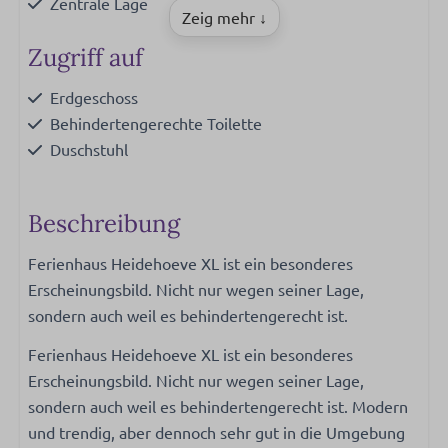
Zentrale Lage
Zeig mehr ↓
Zugriff auf
Erdgeschoss
Behindertengerechte Toilette
Duschstuhl
Rollstuhlgerecht
Beschreibung
Schlafzimmer
Ferienhaus Heidehoeve XL ist ein besonderes
Einzelbett: 4
Erscheinungsbild. Nicht nur wegen seiner Lage,
sondern auch weil es behindertengerecht ist.
Badezimmer
Ferienhaus Heidehoeve XL ist ein besonderes
Dusche
Erscheinungsbild. Nicht nur wegen seiner Lage,
Toilette
sondern auch weil es behindertengerecht ist. Modern
Twee badkamers
und trendig, aber dennoch sehr gut in die Umgebung
Spülbecken: 1