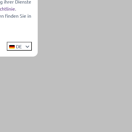
g ihrer Dienste
chtlinie
.
n finden Sie in
DE