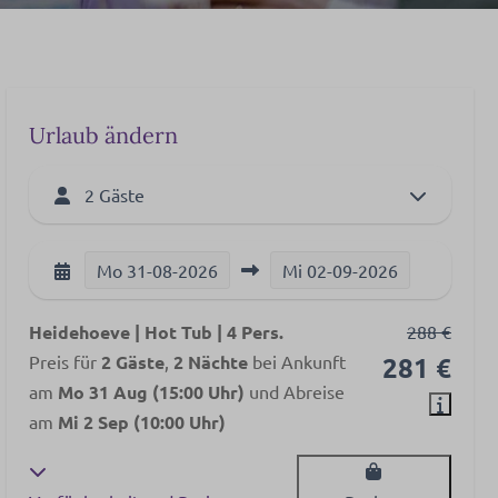
Urlaub ändern
2 Gäste
Mo
31-08-2026
Mi
02-09-2026
Heidehoeve | Hot Tub | 4 Pers.
288 €
Preis für
2 Gäste
,
2 Nächte
bei Ankunft
281 €
am
Mo 31 Aug (15:00 Uhr)
und Abreise
am
Mi 2 Sep (10:00 Uhr)