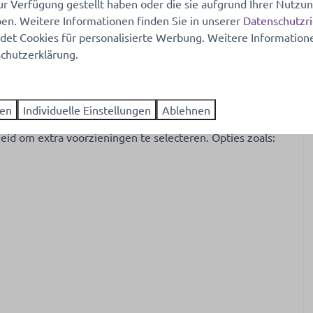
u met een heerlijke kopje koffie; in de vakantiewoning
ur Verfügung gestellt haben oder die sie aufgrund Ihrer Nutzun
n. Weitere Informationen finden Sie in unserer
Datenschutzri
et Cookies für personalisierte Werbung. Weitere Informatione
chutzerklärung.
oie groene omgeving.
ren
Individuelle Einstellungen
Ablehnen
eid om extra voorzieningen te selecteren. Opties zoals: