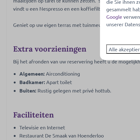
maaltijden op tafel te kunnen zetten. 's Morgens begint 
die Sie ihnen z
vindt u een Nespresso en een koffiefilterapparaat.
gesammelt habe
Google
verwend
unserer Datens
Geniet op uw eigen terras met tuinmeubilair van de mo
Extra voorzieningen
Alle akzeptie
Bij het afronden van uw reservering heeft u de mogelijkh
Algemeen:
Airconditioning
Badkamer:
Apart toilet
Buiten:
Rustig gelegen met privé hottub.
Faciliteiten
Televisie en Internet
Restaurant De Smaak van Hoenderloo