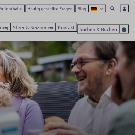
 Aufenthalte
Häufig gestellte Fragen
Blog
ung
Sfeer & Seizoenen
Kontakt
Suchen & Buchen