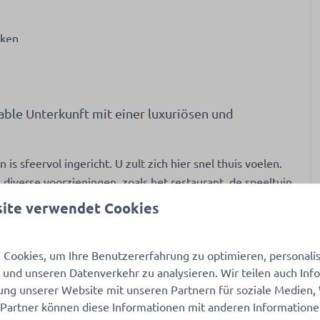
nken
ble Unterkunft mit einer luxuriösen und
agnetron
mbi-Mikrowelle
s sfeervol ingericht. U zult zich hier snel thuis voelen.
schine: Nespresso
diverse voorzieningen, zoals het restaurant, de speeltuin
nner
scher Wasserkocher
ite verwendet Cookies
t Gefrierfach
Cookies, um Ihre Benutzererfahrung zu optimieren, personalisi
n und unseren Datenverkehr zu analysieren. Wir teilen auch In
aapkamers: de masterbedroom, en een tweede slaapkamer
ung unserer Website mit unseren Partnern für soziale Medien
orzien en biedt u alles wat u nodig heeft om heerlijke
 Partner können diese Informationen mit anderen Information