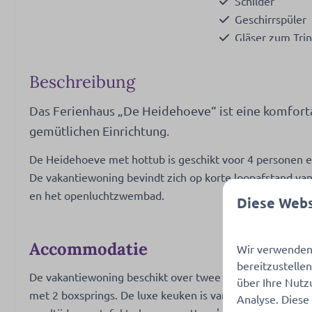
Schilder
Geschirrspüler
Gläser zum Tri
Extraktor
Gefrierschrank
Beschreibung
Küchengeräte
Toaster
Das Ferienhaus „De Heidehoeve“ ist eine komforta
Oven- combi m
gemütlichen Einrichtung.
Mikrowelle: Ko
De Heidehoeve met hottub is geschikt voor 4 personen en i
Kaffeetassenma
De vakantiewoning bevindt zich op korte loopafstand van 
Gasherd: 4-Bre
en het openluchtzwembad.
Kessel: Elektri
Diese Webs
Kühlschrank: Mi
Accommodatie
Wir verwenden 
bereitzustelle
De vakantiewoning beschikt over twee comfortabele sl
über Ihre Nutz
met 2 boxsprings. De luxe keuken is van alle gemakken vo
Analyse. Diese