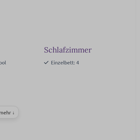
Schlafzimmer
ool
Einzelbett: 4
schine
 mehr ↓