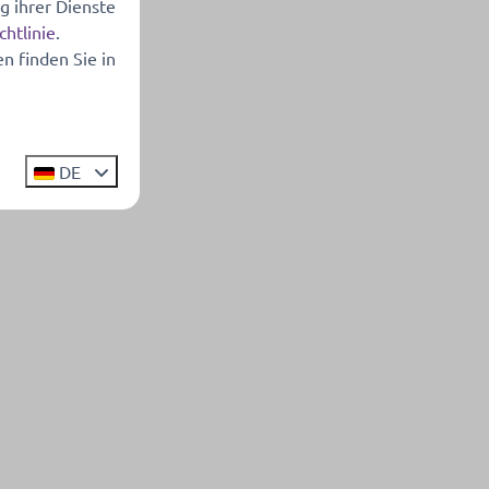
g ihrer Dienste
chtlinie
.
n finden Sie in
DE