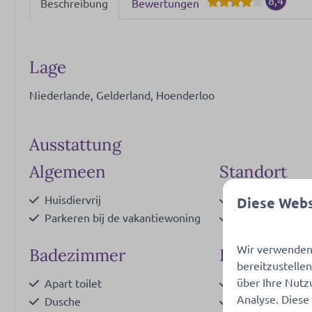
Beschreibung
Bewertungen
Lage
Niederlande, Gelderland, Hoenderloo
Ausstattung
Algemeen
Standort
Huisdiervrij
In der Nähe de
Diese Webs
Parkeren bij de vakantiewoning
In der Nähe des
Wir verwenden 
Badezimmer
Küche
bereitzustelle
über Ihre Nutz
Apart toilet
Filterkaffeema
Analyse. Diese
Dusche
Kaffeemaschine
Zeig