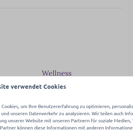
Wellness
s Pools
Privater Außenpool
ite verwendet Cookies
 Spielplatzes
Sauna: Finnische Sauna
Cookies, um Ihre Benutzererfahrung zu optimieren, personalisi
Heizung und Kühlung
n und unseren Datenverkehr zu analysieren. Wir teilen auch In
ung unserer Website mit unseren Partnern für soziale Medien
schine
Zentralheizung
 Partner können diese Informationen mit anderen Information
 mit Pads
 mehr ↓