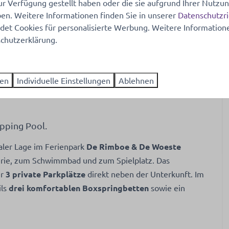
ur Verfügung gestellt haben oder die sie aufgrund Ihrer Nutzun
agnetron
n. Weitere Informationen finden Sie in unserer
Datenschutzri
et Cookies für personalisierte Werbung. Weitere Informatione
chutzerklärung.
ren
Individuelle Einstellungen
Ablehnen
nken
pping Pool.
t Gefrierfach
raler Lage im Ferienpark
De Rimboe & De Woeste
nner
erie, zum Schwimmbad und zum Spielplatz. Das
scher Wasserkocher
er
3 private Parkplätze
direkt neben der Unterkunft. Im
ils
drei komfortablen Boxspringbetten
sowie ein
ch