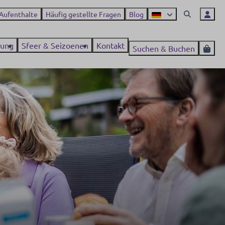
 Aufenthalte
Häufig gestellte Fragen
Blog
ung
Sfeer & Seizoenen
Kontakt
Suchen & Buchen