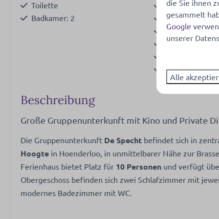
die Sie ihnen z
Toilette
Oven- combi m
gesammelt habe
Badkamer: 2
Toaster
Google
verwend
Pfannen
unserer Datens
Besteck
Esstisch
Schilder
Alle akzeptie
Geschirrspüler
Gläser zum Tri
Beschreibung
Extraktor
Küchengeräte
Große Gruppenunterkunft mit Kino und Private Di
Kühlschrank: Mi
Die Gruppenunterkunft
De Specht
befindet sich in zent
Gasherd: 4-Bre
Hoogte
in Hoenderloo, in unmittelbarer Nähe zur Brass
Kessel: Elektri
Ferienhaus bietet Platz für
10 Personen
und verfügt üb
Obergeschoss befinden sich zwei Schlafzimmer mit jewe
Waschen und Trocknen
Außenberei
modernes Badezimmer mit WC.
Hoover
Garten
Gartenmöbel