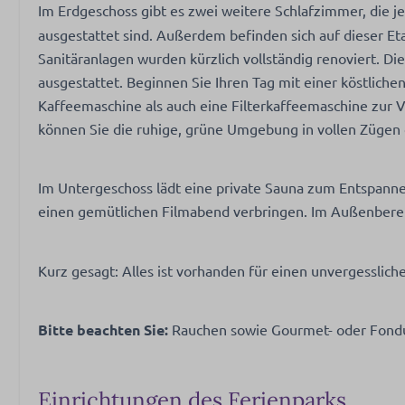
Im Erdgeschoss gibt es zwei weitere Schlafzimmer, die j
Gelegen nabij e
ausgestattet sind. Außerdem befinden sich auf dieser E
Sanitäranlagen wurden kürzlich vollständig renoviert. D
ausgestattet. Beginnen Sie Ihren Tag mit einer köstliche
Kaffeemaschine als auch eine Filterkaffeemaschine zur 
können Sie die ruhige, grüne Umgebung in vollen Zügen
Im Untergeschoss lädt eine private Sauna zum Entspann
einen gemütlichen Filmabend verbringen. Im Außenberei
Kurz gesagt: Alles ist vorhanden für einen unvergesslic
Bitte beachten Sie:
Rauchen sowie Gourmet- oder Fondue
Einrichtungen des Ferienparks