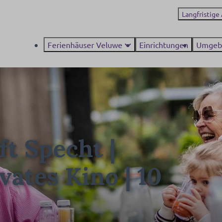
Langfristige
Ferienhäuser Veluwe
Einrichtungen
Umgeb
t Specht |
vates Kino | 10