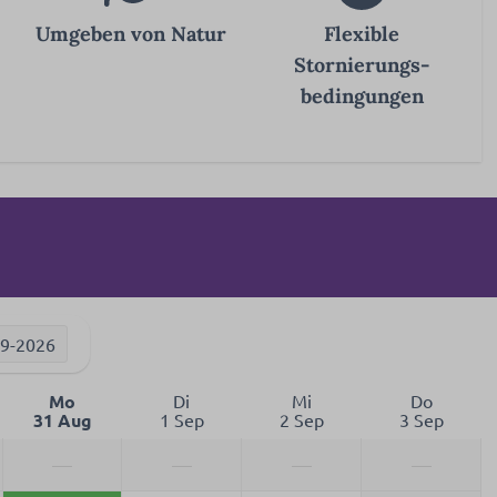
Umgeben von Natur
Flexible
Stornierungs-
bedingungen
09-2026
Mo
Di
Mi
Do
31 Aug
1 Sep
2 Sep
3 Sep
—
—
—
—