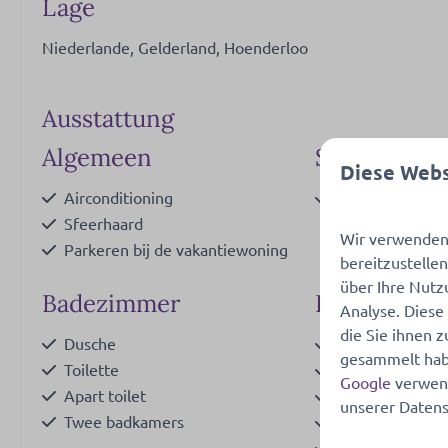
Lage
Niederlande, Gelderland, Hoenderloo
Ausstattung
Algemeen
Standort
Diese Webs
Airconditioning
Am Rande des 
Sfeerhaard
Wir verwenden 
Parkeren bij de vakantiewoning
bereitzustelle
über Ihre Nutz
Badezimmer
Küche
Analyse. Diese
die Sie ihnen z
Dusche
Pfannen
Zeig
gesammelt habe
Toilette
Besteck
Google
verwend
Apart toilet
Esstisch
unserer Datens
Twee badkamers
Schilder
Geschirrspüler