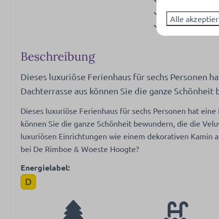
Gläser zum Tri
Alle akzeptie
Extraktor
Filterkaffeema
Kaffeemaschine
Beschreibung
Oven- combi m
Backofen: Heiß
Dieses luxuriöse Ferienhaus für sechs Personen ha
Kühlschrank: Mi
Dachterrasse aus können Sie die ganze Schönheit 
Dieses luxuriöse Ferienhaus für sechs Personen hat eine
Waschen und Trocknen
Außenberei
können Sie die ganze Schönheit bewundern, die die Veluw
Hoover
Garten
luxuriösen Einrichtungen wie einem dekorativen Kamin 
Gartenmöbel
bei De Rimboe & Woeste Hoogte?
Berging
Energielabel:
Gelegen aan de
Dakterras