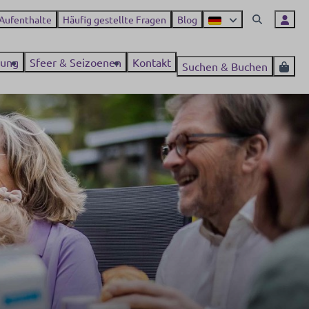
 Aufenthalte
Häufig gestellte Fragen
Blog
ung
Sfeer & Seizoenen
Kontakt
Suchen & Buchen