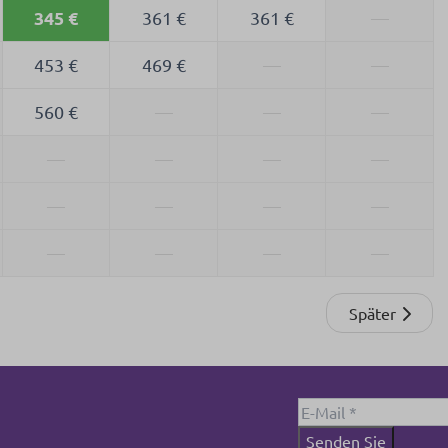
345 €
361 €
361 €
—
453 €
469 €
—
—
560 €
—
—
—
—
—
—
—
—
—
—
—
—
—
—
—
Später
Senden Sie