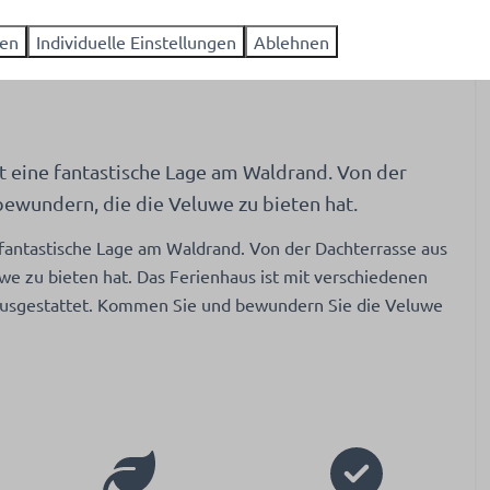
nken
ren
Individuelle Einstellungen
Ablehnen
schine
 mit Pads
agnetron
luftofen
t eine fantastische Lage am Waldrand. Von der
t Gefrierfach
bewundern, die die Veluwe zu bieten hat.
 fantastische Lage am Waldrand. Von der Dachterrasse aus
ch
Unterhaltung
e zu bieten hat. Das Ferienhaus ist mit verschiedenen
Flachbildfernseher
ausgestattet. Kommen Sie und bewundern Sie die Veluwe
Wi-Fi
 bosrand