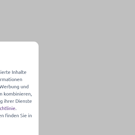
erte Inhalte
formationen
, Werbung und
en kombinieren,
g ihrer Dienste
chtlinie
.
n finden Sie in