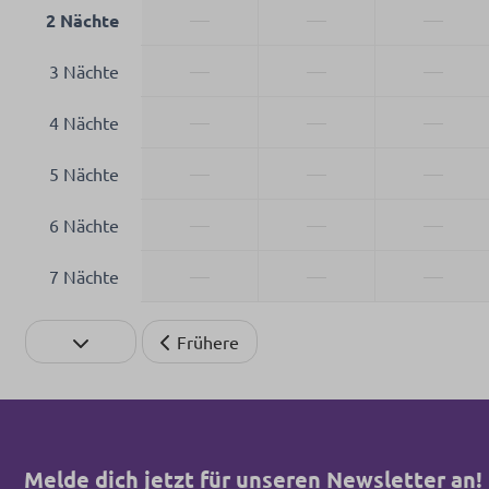
—
—
—
2 Nächte
—
—
—
3 Nächte
—
—
—
4 Nächte
—
—
—
5 Nächte
—
—
—
6 Nächte
—
—
—
7 Nächte
Frühere
Melde dich jetzt für unseren Newsletter an!